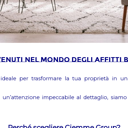
enuti nel mondo degli affitti b
eale per trasformare la tua proprietà in una
n’attenzione impeccabile al dettaglio, siamo le
Perché scegliere Ciemme Group?